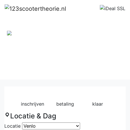
Inschrijven
Exclusief kosten van het CBR-
examen
1
2
3
inschrijven
betaling
klaar
Locatie & Dag
Locatie