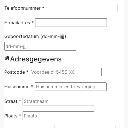
Telefoonnummer *
E-mailadres *
Geboortedatum
(dd-mm-jjjj):
Adresgegevens
Postcode *
Huisnummer*
Straat *
Plaats *