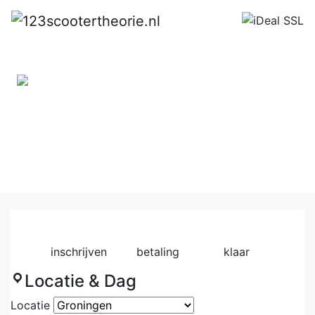
Inschrijven
Exclusief kosten van het CBR-
examen
1
2
3
inschrijven
betaling
klaar
Locatie & Dag
Locatie