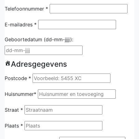
Telefoonnummer *
E-mailadres *
Geboortedatum
(dd-mm-jjjj):
Adresgegevens
Postcode *
Huisnummer*
Straat *
Plaats *