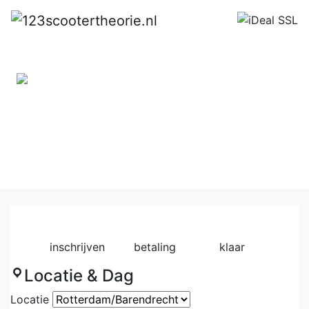
Inschrijven
Exclusief kosten van het CBR-
examen
1
2
3
inschrijven
betaling
klaar
Locatie & Dag
Locatie