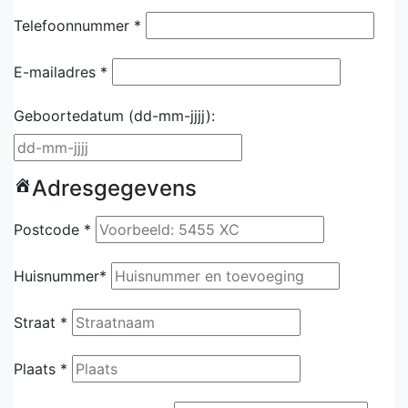
Telefoonnummer *
E-mailadres *
Geboortedatum
(dd-mm-jjjj):
Adresgegevens
Postcode *
Huisnummer*
Straat *
Plaats *